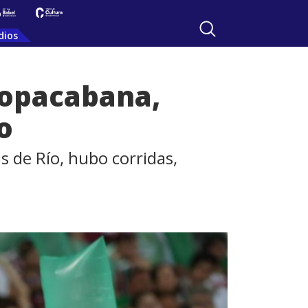
dios
 Copacabana,
o
 de Río, hubo corridas,