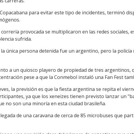
as carreras.
 Copacabana para evitar este tipo de incidentes, terminó dis
imógenos.
 correría provocada se multiplicaron en las redes sociales, 
lencia sufrida.
a, la única persona detenida fue un argentino, pero la policí
unto a un quiosco playero de propiedad de tres argentinos, 
ntración pese a que la Conmebol instaló una Fan Fest tamb
eves, la previsión es que la fiesta argentina se repita el vie
icipantes, ya que los xeneizes tienen previsto lanzar un 
ue no son una minoría en esta ciudad brasileña.
a llegada de una caravana de cerca de 85 microbuses que par