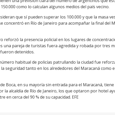
ienen una previsión clara del número de argentinos que esta
 150.000 como lo calculan algunos medios del país vecino.
sideran que sí pueden superar los 100.000 y que la masa ves
e concentró en Río de Janeiro para acompañar la final del M
o reforzó la presencia policial en los lugares de concentraci
es una pareja de turistas fuera agredida y robada por tres 
 fueron detenidos.
número habitual de policías patrullando la ciudad fue refor
r la seguridad tanto en los alrededores del Maracaná como e
e Boca, en su mayoría sin entrada para el Maracaná, tiene 
 la alcaldía de Río de Janeiro, los que optaron por hotel a
tre en cerca del 90 % de su capacidad. EFE