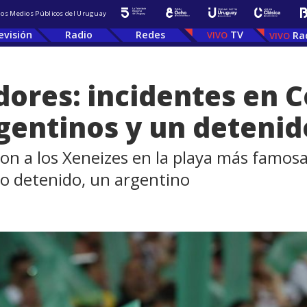
 los Medios Públicos del Uruguay
evisión
Radio
Redes
TV
Ra
adores: incidentes en
rgentinos y un detenid
n a los Xeneizes en la playa más famosas
olo detenido, un argentino