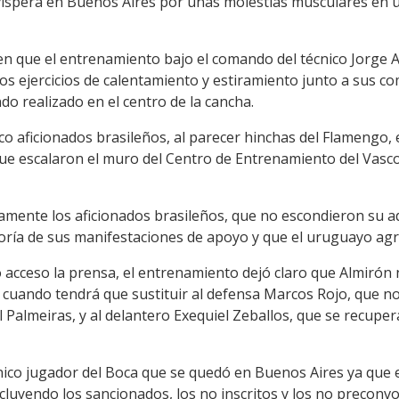
a víspera en Buenos Aires por unas molestias musculares en 
en que el entrenamiento bajo el comando del técnico Jorge A
 los ejercicios de calentamiento y estiramiento junto a sus c
ndo realizado en el centro de la cancha.
o aficionados brasileños, al parecer hinchas del Flamengo, el
ue escalaron el muro del Centro de Entrenamiento del Vasco 
amente los aficionados brasileños, que no escondieron su ad
yoría de sus manifestaciones de apoyo y que el uruguayo ag
 acceso la prensa, el entrenamiento dejó claro que Almirón 
 cuando tendrá que sustituir al defensa Marcos Rojo, que no 
l Palmeiras, y al delantero Exequiel Zeballos, que se recupe
nico jugador del Boca que se quedó en Buenos Aires ya que e
incluyendo los sancionados, los no inscritos y los no preconv