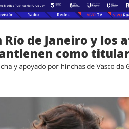
 los Medios Públicos del Uruguay
evisión
Radio
Redes
TV
Ra
 Río de Janeiro y los 
antienen como titula
ncha y apoyado por hinchas de Vasco da 