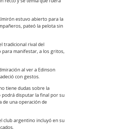
un recto y se temía que fuera
lmirón estuvo abierto para la
ompañeros, pateó la pelota sin
 tradicional rival del
para manifestar, a los gritos,
miración al ver a Edinson
radeció con gestos.
no tiene dudas sobre la
podrá disputar la final por su
ra de una operación de
l club argentino incluyó en su
ocados.