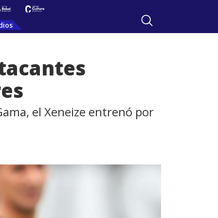
dios
atacantes
res
Gama, el Xeneize entrenó por