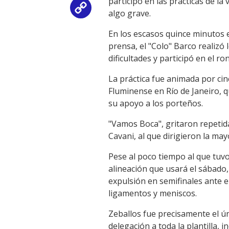
participó en las prácticas de l
Copy
algo grave.
Link
En los escasos quince minutos 
prensa, el "Colo" Barco realizó
dificultades y participó en el ro
La práctica fue animada por cinc
Fluminense en Río de Janeiro, q
su apoyo a los porteños.
"Vamos Boca", gritaron repetid
Cavani, al que dirigieron la ma
Pese al poco tiempo al que tuvo
alineación que usará el sábado,
expulsión en semifinales ante e
ligamentos y meniscos.
Zeballos fue precisamente el ú
delegación a toda la plantilla, 