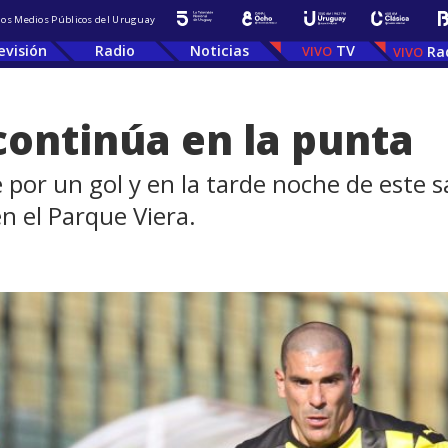
 los Medios Públicos del Uruguay
evisión
Radio
Noticias
TV
Ra
continúa en la punta
e por un gol y en la tarde noche de este
n el Parque Viera.