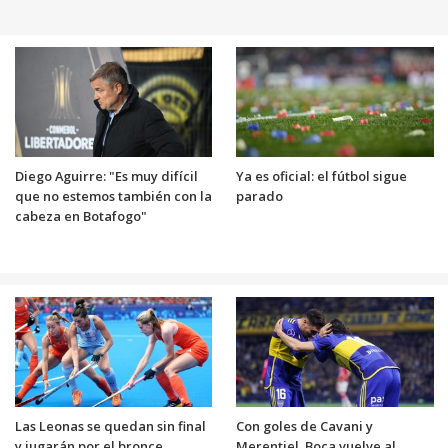
Diego Aguirre: "Es muy difícil
Ya es oficial: el fútbol sigue
que no estemos también con la
parado
cabeza en Botafogo"
Las Leonas se quedan sin final
Con goles de Cavani y
y jugarán por el bronce
Merentiel, Boca vuelve al