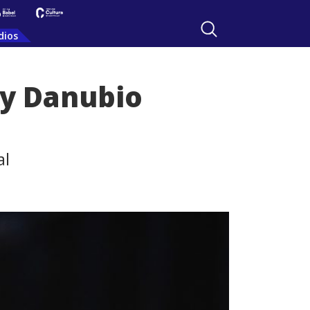
dios
 y Danubio
al