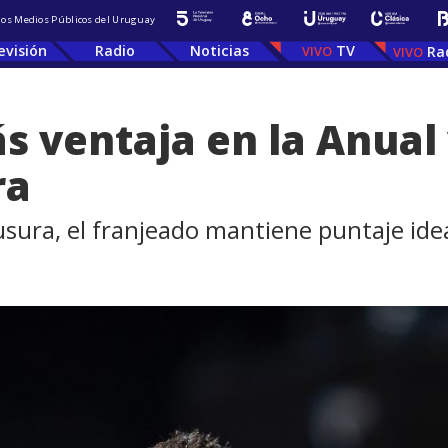
 los Medios Públicos del Uruguay
evisión
Radio
Noticias
TV
Ra
s ventaja en la Anual
ra
usura, el franjeado mantiene puntaje ide