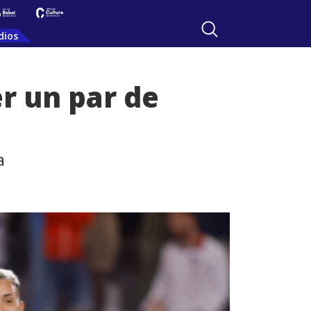
dios
er un par de
a