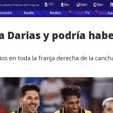
 los Medios Públicos del Uruguay
evisión
Radio
Redes
TV
Ra
a Darias y podría hab
os en toda la franja derecha de la canch