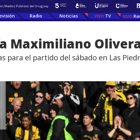
 los Medios Públicos del Uruguay
evisión
Radio
Noticias
TV
Ra
ía Maximiliano Oliver
as para el partido del sábado en Las Pied