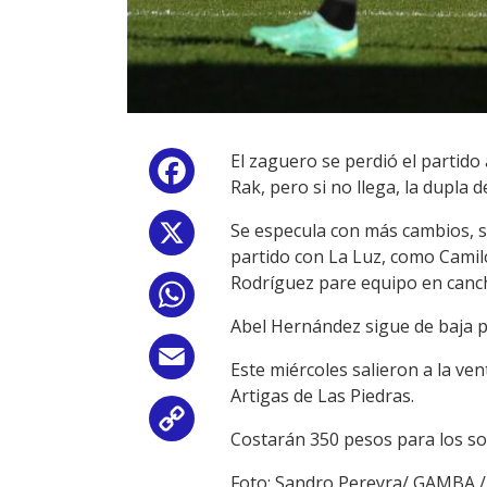
El zaguero se perdió el partido
Facebook
Rak, pero si no llega, la dupla
Se especula con más cambios, so
X
partido con La Luz, como Camilo
Rodríguez pare equipo en canc
WhatsApp
Abel Hernández sigue de baja p
Email
Este miércoles salieron a la ven
Artigas de Las Piedras.
Copy
Costarán 350 pesos para los so
Link
Foto: Sandro Pereyra/ GAMBA 