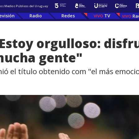
 los Medios Públicos del Uruguay
evisión
Radio
Redes
TV
Ra
"Estoy orgulloso: dis
 mucha gente"
nió el título obtenido com "el más emoci