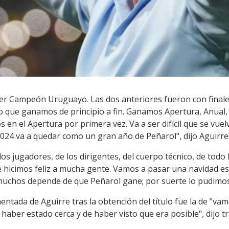
 ser Campeón Uruguayo. Las dos anteriores fueron con final
o que ganamos de principio a fin. Ganamos Apertura, Anual,
s en el Apertura por primera vez. Va a ser difícil que se vuelv
2024 va a quedar como un gran año de Peñarol", dijo Aguirre
 los jugadores, de los dirigentes, del cuerpo técnico, de tod
 hicimos feliz a mucha gente. Vamos a pasar una navidad es
e muchos depende de que Peñarol gane; por suerte lo pudimos
ntada de Aguirre tras la obtención del título fue la de "vam
aber estado cerca y de haber visto que era posible", dijo tra