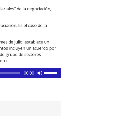
ariales” de la negociación,
ciación. Es el caso de la
es de julio, establece un
entos incluyen un acuerdo por
 de grupo de sectores
ero.
Utiliza
00:00
las
teclas
de
flecha
arriba/abajo
para
aumentar