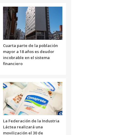
o
disminuir
el
volumen.
Cuarta parte de la población
mayor a 18 años es deudor
incobrable en el sistema
financiero
La Federación de la Industria
Láctea realizará una
movilización el 30 de