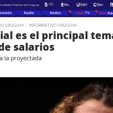
 los Medios Públicos del Uruguay
evisión
Radio
Redes
TV
Ra
IO URUGUAY
.
INFORMATIVO URUGUAY
.
ial es el principal te
de salarios
a la proyectada