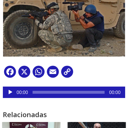
Facebook
X
WhatsApp
Email
Copy
Link
Reproductor
de
00:00
00:00
audio
Relacionadas