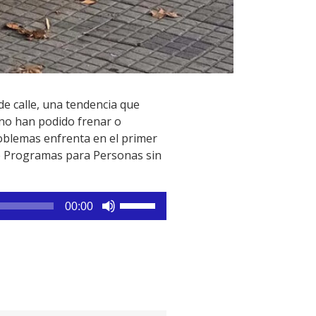
e calle, una tendencia que
 no han podido frenar o
roblemas enfrenta en el primer
de Programas para Personas sin
Utiliza
00:00
las
teclas
de
flecha
arriba/abajo
para