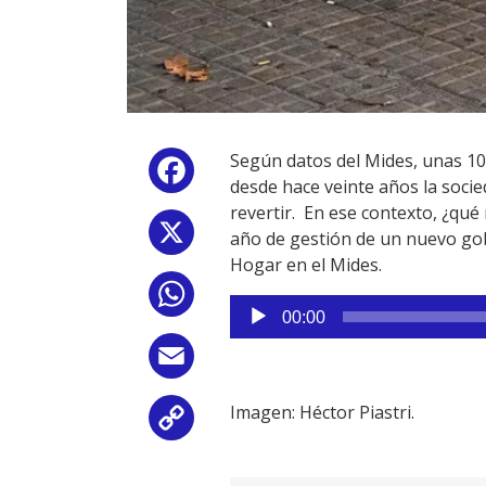
Según datos del Mides, unas 10
Facebook
desde hace veinte años la soci
revertir. En ese contexto, ¿qué
X
año de gestión de un nuevo gob
Hogar en el Mides.
WhatsApp
Reproductor
00:00
de
audio
Email
Imagen: Héctor Piastri.
Copy
Link