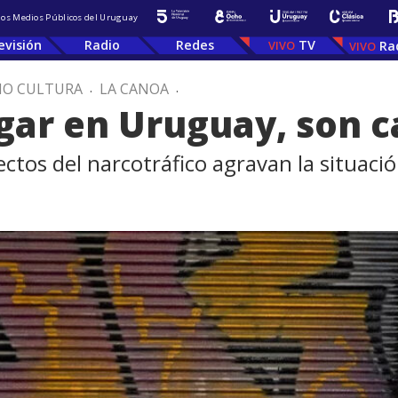
 los Medios Públicos del Uruguay
evisión
Radio
Redes
TV
Ra
IO CULTURA
.
LA CANOA
.
gar en Uruguay, son 
ctos del narcotráfico agravan la situaci