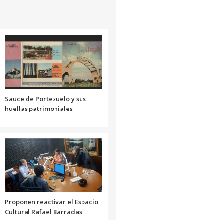
aumentar
o
disminuir
el
volumen.
Sauce de Portezuelo y sus
huellas patrimoniales
Proponen reactivar el Espacio
Cultural Rafael Barradas