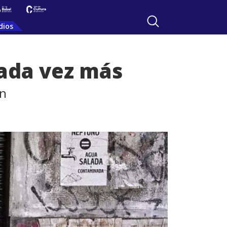
dios
cada vez más
ón