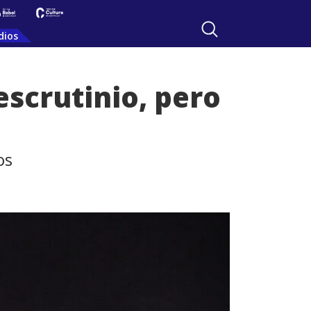
dios
escrutinio, pero
os