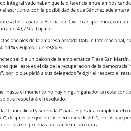
do integral vaticinaban que la diferencia entre ambos candida
l escrutinio, con la posibilidad de que Sánchez adelantara a
presa Ipsos para la Asociación Civil Transparencia, con un 
tra un 49,7 % a Fujimori.
ctas oficiales de la empresa privada Datum Internacional, c
0,14 % y Fujimori un 49,86 %.
nchez salió a un balcón de la emblemática Plaza San Martín, 
es que "este es el día de la recuperación de la democracia" 
 por lo que pidió a sus delegados "exigir el respeto al resul
que "hasta el momento no hay ningún ganador en esta contien
só que respetará el resultado.
a la "tranquilidad y serenidad" para esperar a completar el 
n", después de que en las elecciones de 2021, en las que per
enunciara sin pruebas un fraude en su contra.