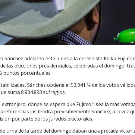
to Sánchez adelantó este lunes a la derechista Keiko Fujimori
 de las elecciones presidenciales, celebradas el domingo, tr
,5 puntos porcentuales.
tabilizadas, Sánchez obtiene el 50,041 % de los votos válidos 
 que suma 8.804.893 sufragios.
to extranjero, donde se espera que Fujimori sea la más vota
 preferencias las tendrá previsiblemente Sánchez; a la vez q
ión por parte de los jurados electorales.
 de urna de la tarde del domingo daban una apretada victoria