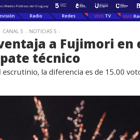
 los Medios Públicos del Uruguay
evisión
Radio
Redes
TV
Ra
.
CANAL 5
.
NOTICIAS 5
.
ventaja a Fujimori en 
pate técnico
 escrutinio, la diferencia es de 15.00 vot