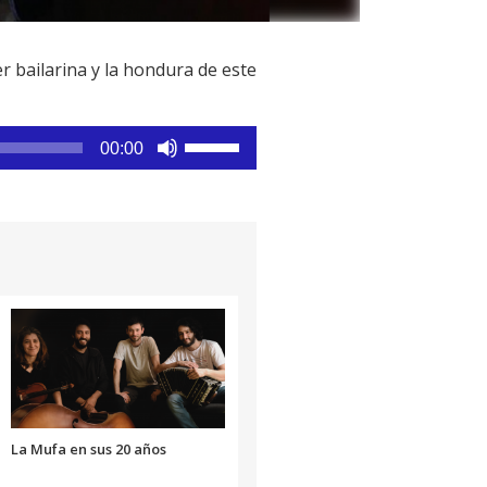
r bailarina y la hondura de este
Utiliza
00:00
las
teclas
de
flecha
arriba/abajo
para
aumentar
o
disminuir
el
volumen.
La Mufa en sus 20 años