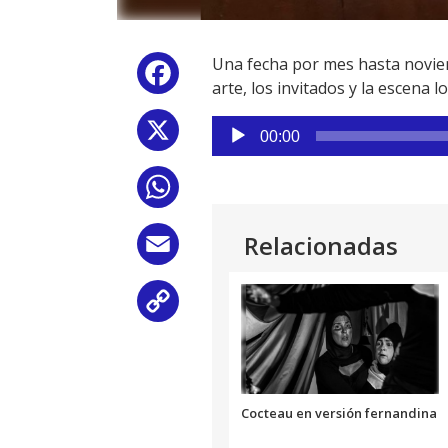
Una fecha por mes hasta noviemb
Facebook
arte, los invitados y la escena lo
Reproductor
X
00:00
de
audio
WhatsApp
Relacionadas
Email
Copy
Link
Cocteau en versión fernandina