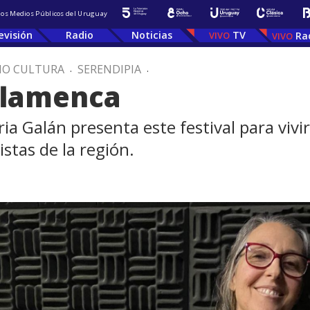
 los Medios Públicos del Uruguay
evisión
Radio
Noticias
TV
Ra
IO CULTURA
.
SERENDIPIA
.
flamenca
ia Galán presenta este festival para vivir 
istas de la región.