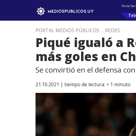
Portal de
Tel
PORTAL MEDIOS PÚBLICOS
.
REDES
.
Piqué igualó a 
más goles en C
Se convirtió en el defensa co
21.10.2021 |
tiempo de lectura:
< 1
minuto