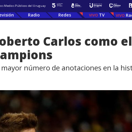
 los Medios Públicos del Uruguay
evisión
Radio
Redes
TV
Ra
Roberto Carlos como e
hampions
n mayor número de anotaciones en la his