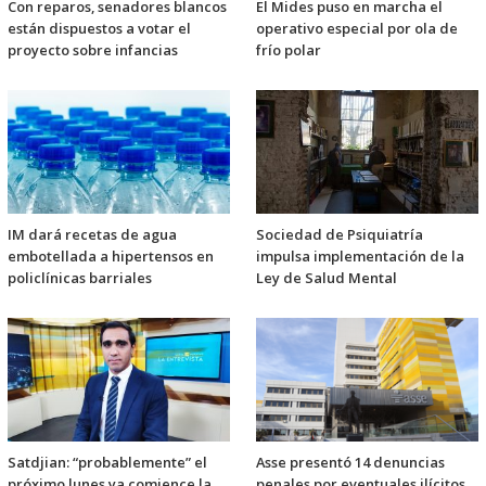
Con reparos, senadores blancos
El Mides puso en marcha el
están dispuestos a votar el
operativo especial por ola de
proyecto sobre infancias
frío polar
IM dará recetas de agua
Sociedad de Psiquiatría
embotellada a hipertensos en
impulsa implementación de la
policlínicas barriales
Ley de Salud Mental
Satdjian: “probablemente” el
Asse presentó 14 denuncias
próximo lunes ya comience la
penales por eventuales ilícitos