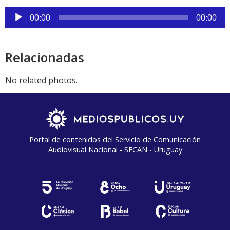
audio
Reproductor
00:00
00:00
de
audio
Relacionadas
No related photos.
Portal de contenidos del Servicio de Comunicación
Audiovisual Nacional - SECAN - Uruguay