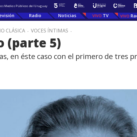
 los Medios Públicos del Uruguay
evisión
Radio
Noticias
TV
Ra
IO CLÁSICA
.
VOCES ÍNTIMAS
.
 (parte 5)
, en éste caso con el primero de tres pr