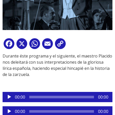
Facebook
X
WhatsApp
Email
Copy
Link
Durante éste programa y el siguiente, el maestro Placido
nos deleitará con sus interpretaciones de la gloriosa
lírica española, haciendo especial hincapié en la historia
de la zarzuela.
Reproductor
00:00
00:00
de
audio
Reproductor
00:00
00:00