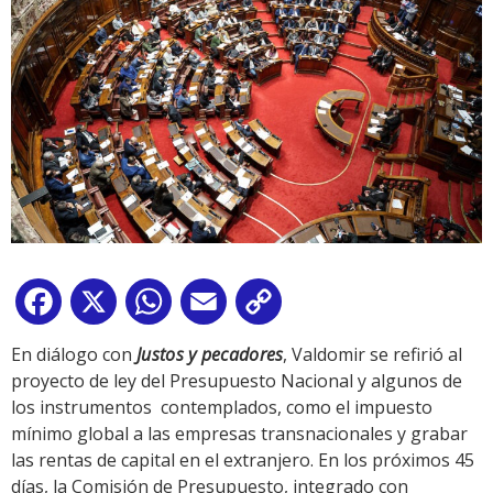
Facebook
X
WhatsApp
Email
Copy
Link
En diálogo con
Justos y pecadores
, Valdomir se refirió al
proyecto de ley del Presupuesto Nacional y algunos de
los instrumentos contemplados, como el impuesto
mínimo global a las empresas transnacionales y grabar
las rentas de capital en el extranjero. En los próximos 45
días, la Comisión de Presupuesto, integrado con