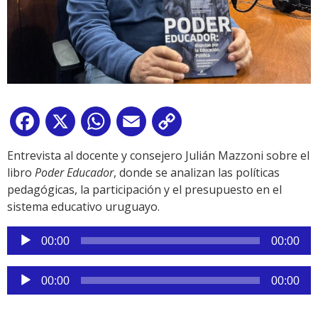
Facebook
X
WhatsApp
Email
Copy
Link
Entrevista al docente y consejero Julián Mazzoni sobre el
libro
Poder Educador
, donde se analizan las políticas
pedagógicas, la participación y el presupuesto en el
sistema educativo uruguayo.
Reproductor
00:00
00:00
de
audio
Reproductor
00:00
00:00
de
audio