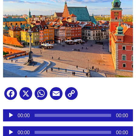
Facebook
X
WhatsApp
Email
Copy
Link
Reproductor
de
00:00
00:00
audio
Reproductor
00:00
00:00