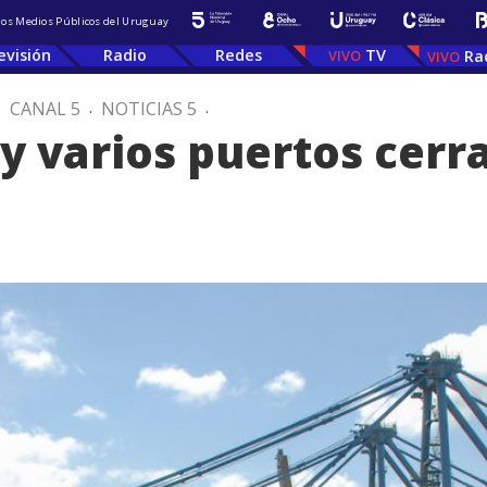
 los Medios Públicos del Uruguay
evisión
Radio
Redes
TV
Ra
.
CANAL 5
.
NOTICIAS 5
.
ay varios puertos cerr