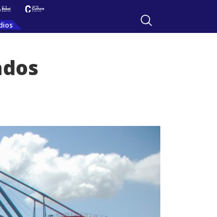
dios
ados