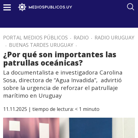
PORTAL MEDIOS PÚBLICOS
.
RADIO
.
RADIO URUGUAY
.
BUENAS TARDES URUGUAY
.
¿Por qué son importantes las
patrullas oceánicas?
La documentalista e investigadora Carolina
Sosa, directora de “Agua Invadida”, advirtió
sobre la urgencia de reforzar el patrullaje
marítimo en Uruguay
11.11.2025 |
tiempo de lectura:
< 1
minuto