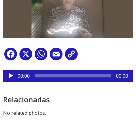
Facebook
X
WhatsApp
Email
Copy
Link
Reproductor
de
00:00
00:00
audio
Relacionadas
No related photos.