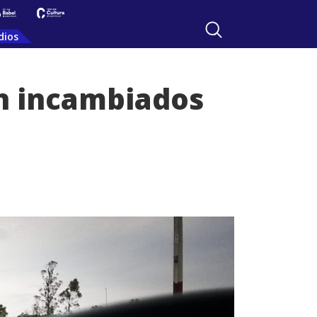
dios
n incambiados