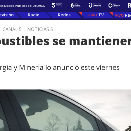
 los Medios Públicos del Uruguay
evisión
Radio
Redes
TV
Ra
.
CANAL 5
.
NOTICIAS 5
.
bustibles se mantiene
ergía y Minería lo anunció este viernes