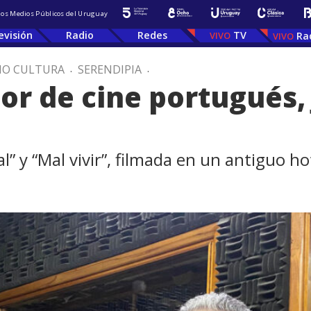
 los Medios Públicos del Uruguay
evisión
Radio
Redes
TV
Ra
IO CULTURA
.
SERENDIPIA
.
or de cine portugués, 
mal” y “Mal vivir”, filmada en un antiguo 