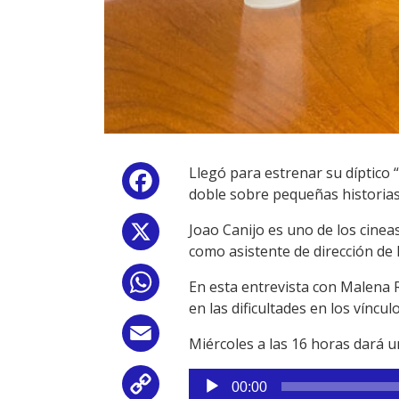
Llegó para estrenar su díptico “
Facebook
doble sobre pequeñas historias 
Joao Canijo es uno de los cine
X
como asistente de dirección de
WhatsApp
En esta entrevista con Malena Ro
en las dificultades en los víncul
Email
Miércoles a las 16 horas dará u
Reproductor
Copy
00:00