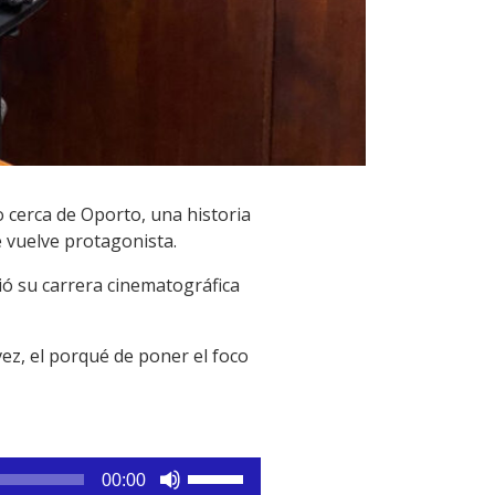
o cerca de Oporto, una historia
e vuelve protagonista.
ió su carrera cinematográfica
vez, el porqué de poner el foco
Utiliza
00:00