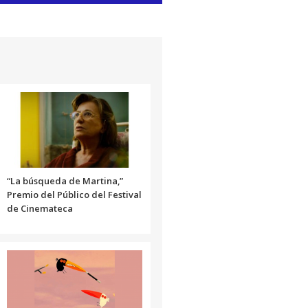
las
teclas
de
flecha
arriba/abajo
para
aumentar
o
disminuir
el
volumen.
“La búsqueda de Martina,”
Premio del Público del Festival
de Cinemateca