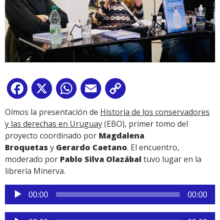
Facebook
X
WhatsApp
Email
Copy
Link
Oímos la presentación de
Historia de los conservadores
y las derechas en Uruguay
(EBO), primer tomo del
proyecto coordinado por
Magdalena
Broquetas
y
Gerardo Caetano
. El encuentro,
moderado por
Pablo Silva Olazábal
tuvo lugar en la
librería Minerva.
Reproductor
00:00
00:00
de
audio
Reproductor