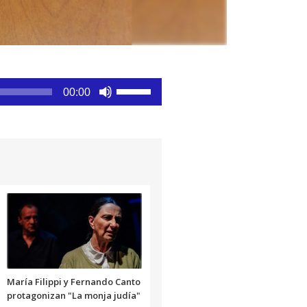
Utiliza
00:00
las
teclas
de
flecha
arriba/abajo
para
aumentar
o
disminuir
el
volumen.
María Filippi y Fernando Canto
protagonizan "La monja judía"