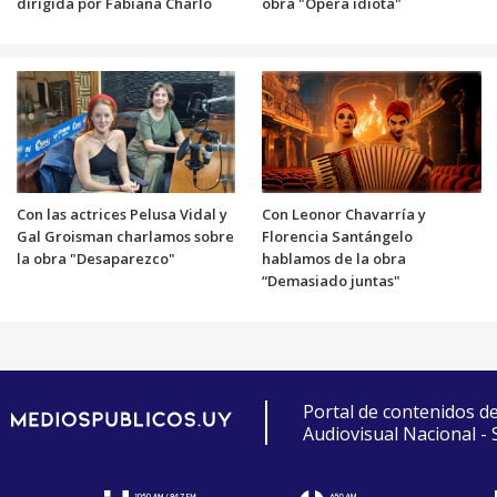
dirigida por Fabiana Charlo
obra "Opera idiota"
Con las actrices Pelusa Vidal y
Con Leonor Chavarría y
Gal Groisman charlamos sobre
Florencia Santángelo
la obra "Desaparezco"
hablamos de la obra
“Demasiado juntas"
Portal de contenidos d
Audiovisual Nacional -