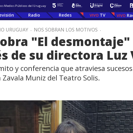
 los Medios Públicos del Uruguay
evisión
Radio
Redes
TV
Ra
IO URUGUAY
.
NOS SOBRAN LOS MOTIVOS
.
obra "El desmontaje"
s de su directora Luz 
to y conferencia que atraviesa sucesos b
a Zavala Muniz del Teatro Solis.