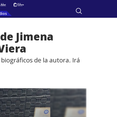
dios
 de Jimena
Viera
iográficos de la autora. Irá