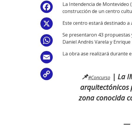
La Intendencia de Montevideo (I
Facebook
construcción de un centro cultu
Este centro estará destinado a a
X
Se presentaron 43 propuestas y
WhatsApp
Daniel Andrés Varela y Enrique
La obra ase realizará durante 
Email
📌
| La I
Copy
#Concurso
arquitectónicos 
Link
zona conocida c
— 