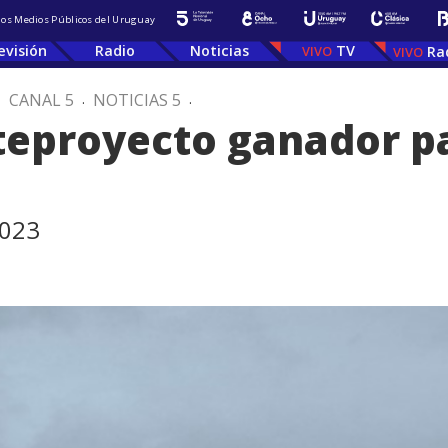
 los Medios Públicos del Uruguay
evisión
Radio
Noticias
TV
Ra
.
CANAL 5
.
NOTICIAS 5
.
teproyecto ganador pa
2023