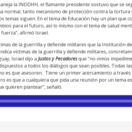
neja la INDDHH, el flamante presidente sostuvo que se seg
ma normal, tanto mecanismo de protección contra la tortura 
s temas siguen. En el tema de Educación hay un plan que co
bios para el futuro, así lo mismo con el tema de salud men
uerza”, afirmó Israel.
timas de la guerrilla y defiende militares que la Institució
ndica víctimas de la guerrilla y defiende militares, concret
ay, Israel dijo a
Justos y Pecadores
que “no vimos impedime
dispuestos a todos los diálogos que sean posibles. Todas las
no es que asesoren. Tiene un primer acercamiento a través
tro es que a cualquiera que pida una reunión por un tema es
ue quieren plantear”, señaló.