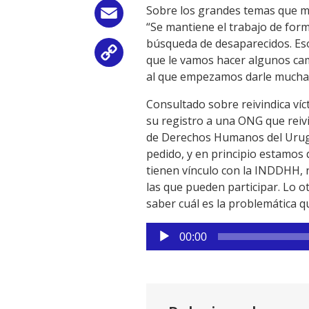
Sobre los grandes temas que ma
Email
“Se mantiene el trabajo de for
búsqueda de desaparecidos. Eso
Copy
que le vamos hacer algunos cam
al que empezamos darle mucha f
Link
Consultado sobre reivindica víc
su registro a una ONG que reivi
de Derechos Humanos del Urugu
pedido, y en principio estamos 
tienen vínculo con la INDDHH, 
las que pueden participar. Lo o
saber cuál es la problemática q
Reproductor
00:00
de
audio