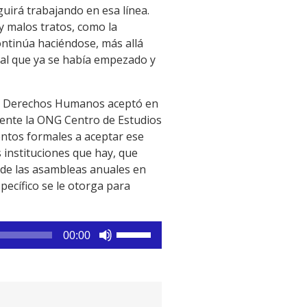
uirá trabajando en esa línea.
y malos tratos, como la
ntinúa haciéndose, más allá
tal que ya se había empezado y
n de Derechos Humanos aceptó en
amente la ONG Centro de Estudios
ntos formales a aceptar ese
 instituciones que hay, que
 de las asambleas anuales en
pecífico se le otorga para
Utiliza
00:00
las
teclas
de
flecha