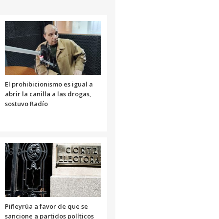
arriba/abajo
para
aumentar
o
disminuir
el
volumen.
El prohibicionismo es igual a
abrir la canilla a las drogas,
sostuvo Radío
Piñeyrúa a favor de que se
sancione a partidos políticos