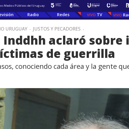
 los Medios Públicos del Uruguay
evisión
Radio
Redes
TV
Ra
IO URUGUAY
.
JUSTOS Y PECADORES
.
a Inddhh aclaró sobre
íctimas de guerrilla
os, conociendo cada área y la gente que t