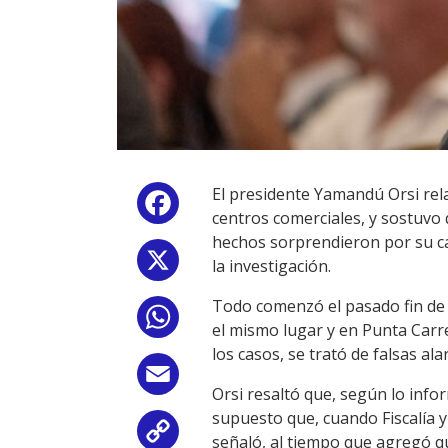
El presidente Yamandú Orsi rela
Facebook
centros comerciales, y sostuvo 
hechos sorprendieron por su ca
X
la investigación.
Todo comenzó el pasado fin de
WhatsApp
el mismo lugar y en Punta Carre
los casos, se trató de falsas al
Email
Orsi resaltó que, según lo info
supuesto que, cuando Fiscalía y
Copy
señaló, al tiempo que agregó qu