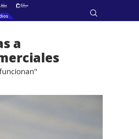
dios
as a
omerciales
 funcionan"