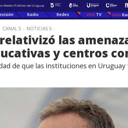
 los Medios Públicos del Uruguay
evisión
Radio
Redes
TV
Ra
.
CANAL 5
.
NOTICIAS 5
.
relativizó las amenaz
ducativas y centros c
idad de que las instituciones en Uruguay