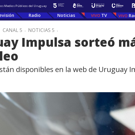
 los Medios Públicos del Uruguay
evisión
Radio
Noticias
TV
Ra
.
CANAL 5
.
NOTICIAS 5
.
ay Impulsa sorteó má
leo
están disponibles en la web de Uruguay 