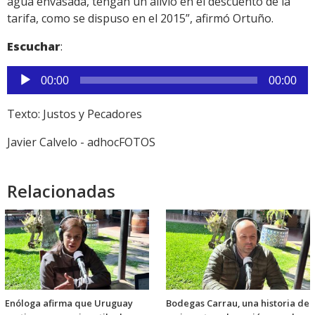
agua envasada, tengan un alivio en el descuento de la
tarifa, como se dispuso en el 2015”, afirmó Ortuño.
Escuchar
:
Reproductor
00:00
00:00
de
audio
Texto: Justos y Pecadores
Javier Calvelo - adhocFOTOS
Relacionadas
Enóloga afirma que Uruguay
Bodegas Carrau, una historia de