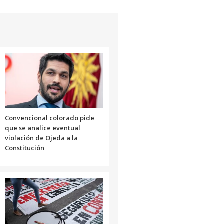
para
aumentar
o
disminuir
el
volumen.
Convencional colorado pide
que se analice eventual
violación de Ojeda a la
Constitución