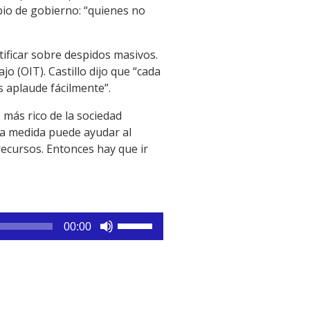
bio de gobierno: “quienes no
tificar sobre despidos masivos.
o (OIT). Castillo dijo que “cada
s aplaude fácilmente”.
 más rico de la sociedad
sta medida puede ayudar al
recursos. Entonces hay que ir
Utiliza
00:00
las
teclas
de
flecha
arriba/abajo