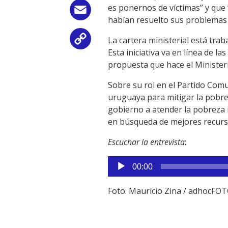
es ponernos de víctimas” y que 
Email
habían resuelto sus problemas 
La cartera ministerial está tra
Copy
Esta iniciativa va en línea de l
Link
propuesta que hace el Ministeri
Sobre su rol en el Partido Comu
uruguaya para mitigar la pobrez
gobierno a atender la pobreza i
en búsqueda de mejores recursos
Escuchar la entrevista
:
Reproductor
00:00
de
audio
Foto: Mauricio Zina / adhocFO