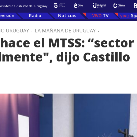
 los Medios Públicos del Uruguay
evisión
Radio
Noticias
TV
Ra
IO URUGUAY
.
LA MAÑANA DE URUGUAY
.
hace el MTSS: “secto
lmente", dijo Castillo