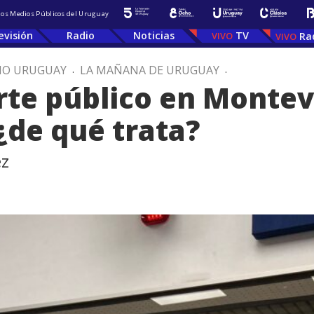
 los Medios Públicos del Uruguay
evisión
Radio
Noticias
TV
Ra
IO URUGUAY
.
LA MAÑANA DE URUGUAY
.
rte público en Montev
¿de qué trata?
ez