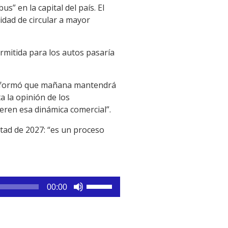
” en la capital del país. El
idad de circular a mayor
ermitida para los autos pasaría
 informó que mañana mantendrá
a la opinión de los
eren esa dinámica comercial”.
itad de 2027: “es un proceso
Utiliza
00:00
las
teclas
de