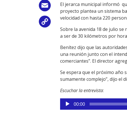
El jerarca municipal informó qu
Email
proyecto plantea un sistema ba
velocidad con hasta 220 person
Copy
Sobre la avenida 18 de julio se
Link
a ser de 30 kilómetros por hora 
Benítez dijo que las autoridad
una reunión junto con el intend
comerciantes”. El director agre
Se espera que el próximo año se
sumamente complejo”, dijo el di
Escuchar la entrevista
:
Reproductor
00:00
de
audio