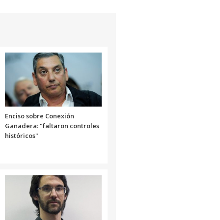
flecha
arriba/abajo
para
aumentar
o
disminuir
el
volumen.
Enciso sobre Conexión
Ganadera: "faltaron controles
históricos"