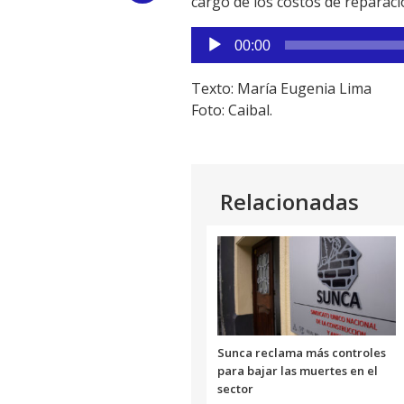
cargo de los costos de reparaci
Link
Reproductor
00:00
de
audio
Texto: María Eugenia Lima
Foto: Caibal.
Relacionadas
Sunca reclama más controles
para bajar las muertes en el
sector