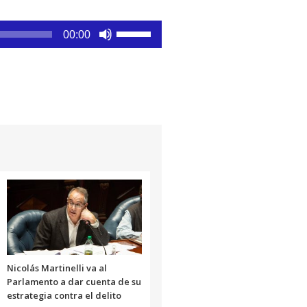
aumentar
o
Utiliza
disminuir
00:00
las
el
teclas
volumen.
de
flecha
arriba/abajo
para
aumentar
o
disminuir
el
volumen.
Nicolás Martinelli va al
Parlamento a dar cuenta de su
estrategia contra el delito