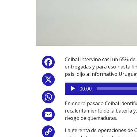
Ceibal intervino casi un 65% de
Facebook
entregadas y para eso hasta fin
país, dijo a Informativo Urugua
X
Reproductor
00:00
de
WhatsApp
audio
En enero pasado Ceibal identifi
recalentamiento de la batería 
Email
riesgo de quemaduras.
La gerenta de operaciones de 
Copy