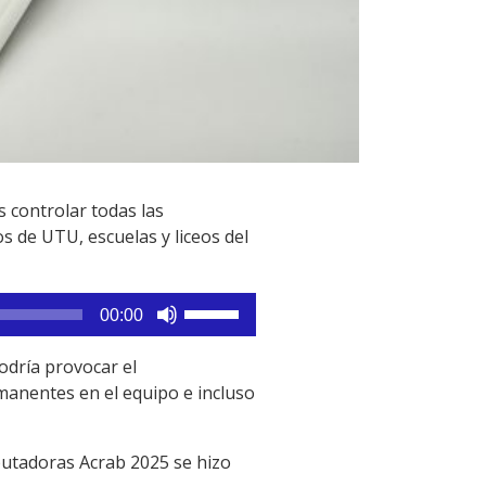
s controlar todas las
s de UTU, escuelas y liceos del
Utiliza
00:00
las
teclas
odría provocar el
de
manentes en el equipo e incluso
flecha
arriba/abajo
putadoras Acrab 2025 se hizo
para