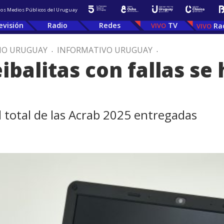
 los Medios Públicos del Uruguay
evisión
Radio
Redes
TV
Ra
IO URUGUAY
.
INFORMATIVO URUGUAY
.
balitas con fallas se 
l total de las Acrab 2025 entregadas