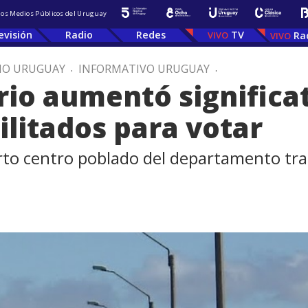
 los Medios Públicos del Uruguay
evisión
Radio
Redes
TV
Ra
IO URUGUAY
.
INFORMATIVO URUGUAY
.
io aumentó significa
ilitados para votar
rto centro poblado del departamento tra