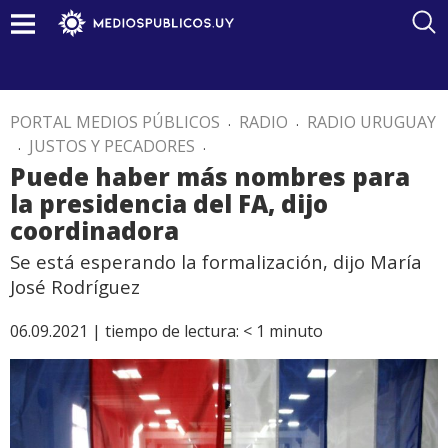
PORTAL MEDIOS PÚBLICOS
.
RADIO
.
RADIO URUGUAY
.
JUSTOS Y PECADORES
.
Puede haber más nombres para
la presidencia del FA, dijo
coordinadora
Se está esperando la formalización, dijo María
José Rodríguez
06.09.2021 |
tiempo de lectura:
< 1
minuto