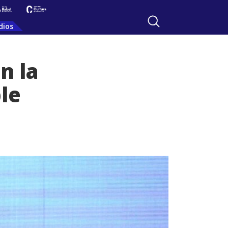
dios
n la
le