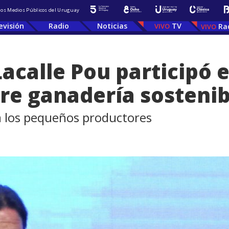
 los Medios Públicos del Uruguay
evisión
Radio
Noticias
TV
Ra
Lacalle Pou participó e
re ganadería sostenib
a los pequeños productores