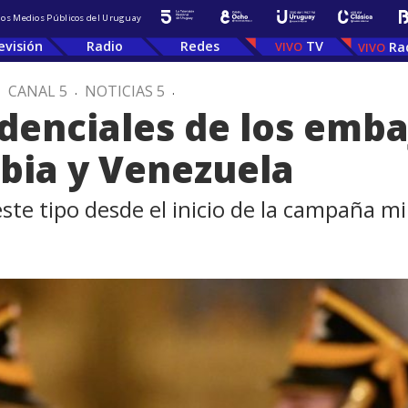
 los Medios Públicos del Uruguay
evisión
Radio
Redes
TV
Ra
.
CANAL 5
.
NOTICIAS 5
.
edenciales de los emb
bia y Venezuela
te tipo desde el inicio de la campaña mi