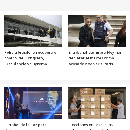
Policía brasileña recupera el
El tribunal permite a Neymar
control del Congreso,
declarar el martes como
Presidencia y Supremo
acusado y volver a París
El Nobel de la Paz para
Elecciones en Brasil: Los