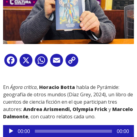
Facebook
X
WhatsApp
Email
Copy
Link
En
Ágora crítica
,
Horacio Botta
habla de Pyrámide:
geografía de otros mundos (Díaz Grey, 2024), un libro de
cuentos de ciencia ficción en el que participan tres
autores:
Andrea Arismendi
,
Olympia Frick
y
Marcelo
Dalmonte
, con cuatro relatos cada uno.
Reproductor
00:00
00:00
de