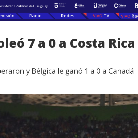
 los Medios Públicos del Uruguay
evisión
Radio
Redes
TV
Ra
leó 7 a 0 a Costa Rica
eraron y Bélgica le ganó 1 a 0 a Canadá