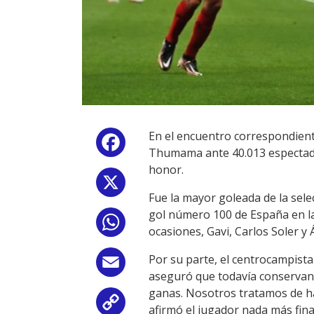
En el encuentro correspondiente
Facebook
Thumama ante 40.013 espectadore
honor.
X
Fue la mayor goleada de la sele
gol número 100 de España en la
WhatsApp
ocasiones, Gavi, Carlos Soler y
Por su parte, el centrocampist
Email
aseguró que todavía conservan 
ganas. Nosotros tratamos de ha
Copy
afirmó el jugador nada más final