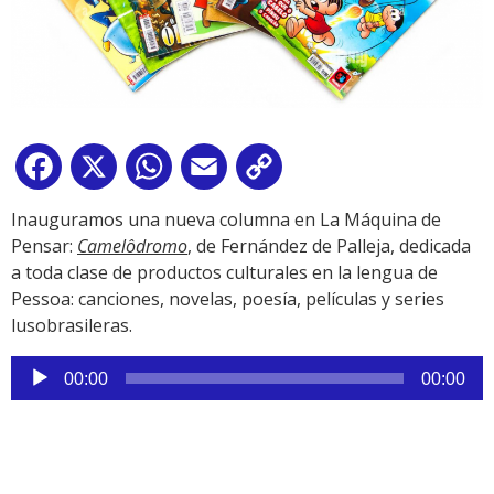
Facebook
X
WhatsApp
Email
Copy
Link
Inauguramos una nueva columna en La Máquina de
Pensar:
Camelôdromo
, de Fernández de Palleja, dedicada
a toda clase de productos culturales en la lengua de
Pessoa: canciones, novelas, poesía, películas y series
lusobrasileras.
Reproductor
00:00
00:00
de
audio