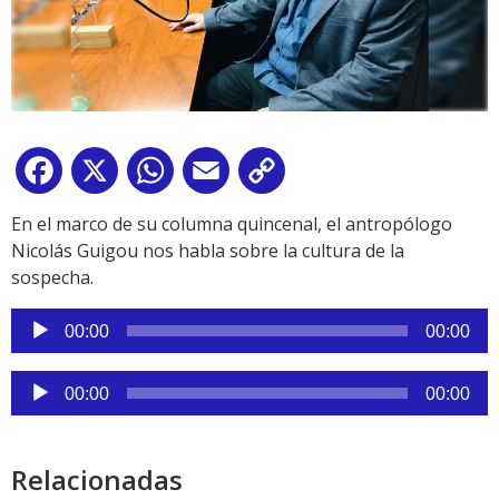
Facebook
X
WhatsApp
Email
Copy
Link
En el marco de su columna quincenal, el antropólogo
Nicolás Guigou nos habla sobre la cultura de la
sospecha.
Reproductor
00:00
00:00
de
audio
Reproductor
00:00
00:00
de
audio
Relacionadas