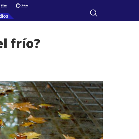
dios
l frío?