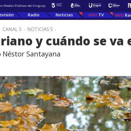
 los Medios Públicos del Uruguay
evisión
Radio
Noticias
TV
Ra
.
CANAL 5
.
NOTICIAS 5
.
iano y cuándo se va e
o Néstor Santayana