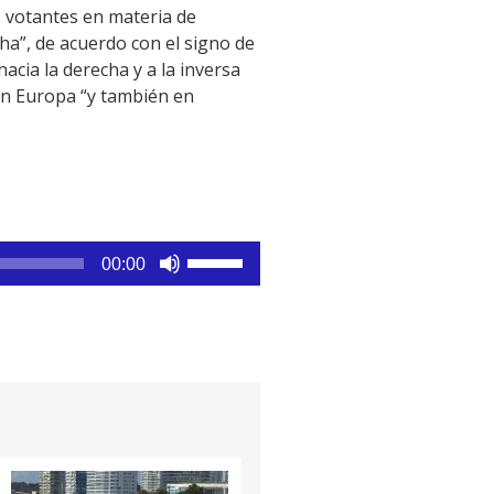
s votantes en materia de
cha”, de acuerdo con el signo de
cia la derecha y a la inversa
 en Europa “y también en
Utiliza
00:00
las
teclas
de
flecha
arriba/abajo
para
aumentar
o
disminuir