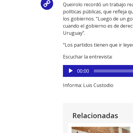
Queirolo recordó un trabajo rea
Copy
políticas públicas, que refleja 
Link
los gobiernos. “Luego de un gob
cuando el gobierno es de derech
Uruguay”.
“Los partidos tienen que ir ley
Escuchar la entrevista:
Reproductor
00:00
de
audio
Informa: Luis Custodio
Relacionadas