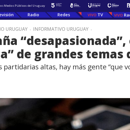
 los Medios Públicos del Uruguay
evisión
Radio
Redes
TV
Ra
IO URUGUAY
.
INFORMATIVO URUGUAY
.
aña “desapasionada”,
ca” de grandes temas d
s partidarias altas, hay más gente “que v