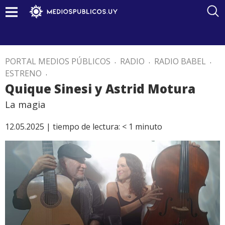
PORTAL MEDIOS PÚBLICOS
.
RADIO
.
RADIO BABEL
.
ESTRENO
.
Quique Sinesi y Astrid Motura
La magia
12.05.2025 |
tiempo de lectura:
< 1
minuto