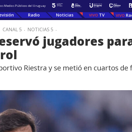
 los Medios Públicos del Uruguay
evisión
Radio
Noticias
TV
Ra
.
CANAL 5
.
NOTICIAS 5
.
reservó jugadores para
rol
ortivo Riestra y se metió en cuartos de f