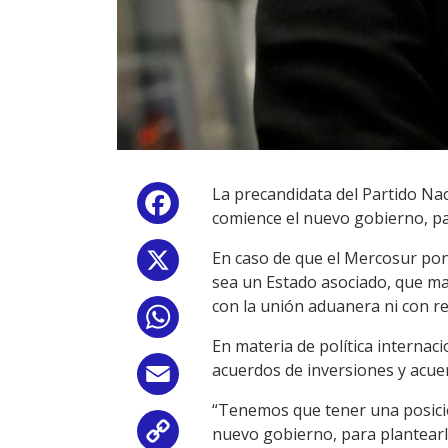
La precandidata del Partido Na
Facebook
comience el nuevo gobierno, par
En caso de que el Mercosur pong
X
sea un Estado asociado, que man
con la unión aduanera ni con re
WhatsApp
En materia de política internac
acuerdos de inversiones y acue
Email
“Tenemos que tener una posició
nuevo gobierno, para plantearle
Copy