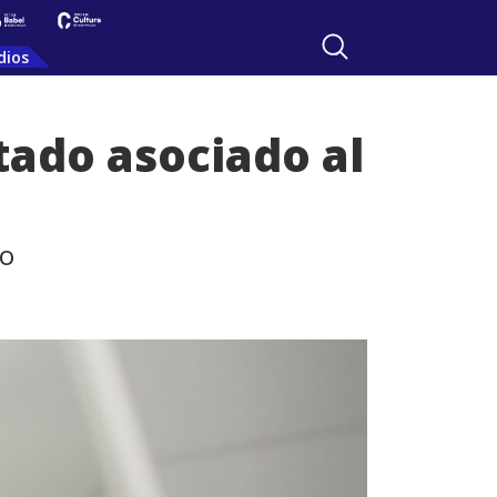
dios
tado asociado al
jo