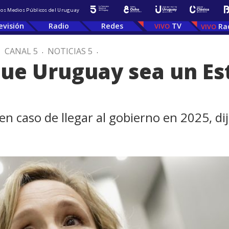
 los Medios Públicos del Uruguay
evisión
Radio
Redes
TV
Ra
.
CANAL 5
.
NOTICIAS 5
.
ue Uruguay sea un Es
n caso de llegar al gobierno en 2025, di