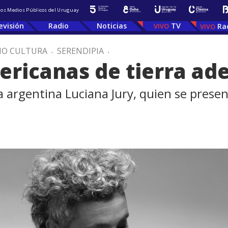
 los Medios Públicos del Uruguay
evisión
Radio
Noticias
TV
Ra
IO CULTURA
.
SERENDIPIA
.
ericanas de tierra ad
 argentina Luciana Jury, quien se prese