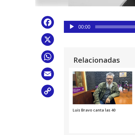
Reproductor
Facebook
de
00:00
audio
X
WhatsApp
Relacionadas
Email
Copy
Link
Luis Bravo canta las 40