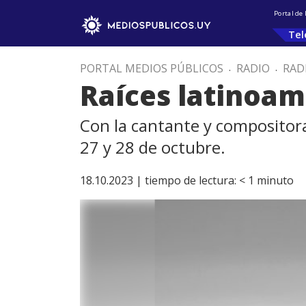
Portal de
Tel
PORTAL MEDIOS PÚBLICOS
.
RADIO
.
RAD
Raíces latinoam
Con la cantante y compositora
27 y 28 de octubre.
18.10.2023 |
tiempo de lectura:
< 1
minuto