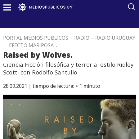
PORTAL MEDIOS PÚBLICOS
.
RADIO
.
RADIO URUGUAY
.
EFECTO MARIPOSA
.
Raised by Wolves.
Ciencia Ficción filosófica y terror al estilo Ridley
Scott, con Rodolfo Santullo
28.09.2021 |
tiempo de lectura:
< 1
minuto